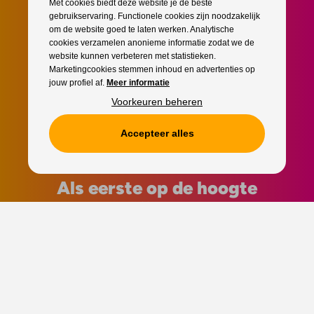
Gilles Gobin •
+32 (0)472 302 296
Met cookies biedt deze website je de beste
gebruikservaring. Functionele cookies zijn noodzakelijk
Tot op de socials!
om de website goed te laten werken. Analytische
cookies verzamelen anonieme informatie zodat we de
website kunnen verbeteren met statistieken.
Marketingcookies stemmen inhoud en advertenties op
jouw profiel af.
Meer informatie
Voorkeuren beheren
Accepteer alles
Als eerste op de hoogte
blijven?
Schrijf je snel in voor onze nieuwsbrief!