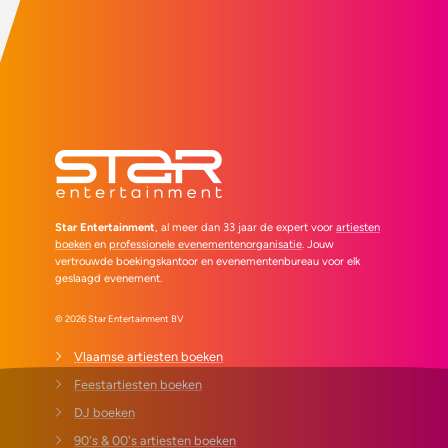
Star Entertainment
, al meer dan 33 jaar de expert voor
artiesten
boeken
en
professionele evenementenorganisatie
. Jouw
vertrouwde boekingskantoor en evenementenbureau voor elk
geslaagd evenement.
© 2026 Star Entertainment BV
Vlaamse artiesten boeken
Feestartiesten boeken
DJ boeken
90's & 00's artiesten boeken