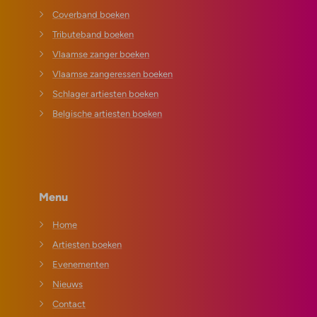
Coverband boeken
Tributeband boeken
Vlaamse zanger boeken
Vlaamse zangeressen boeken
Schlager artiesten boeken
Belgische artiesten boeken
Menu
Home
Artiesten boeken
Evenementen
Nieuws
Contact