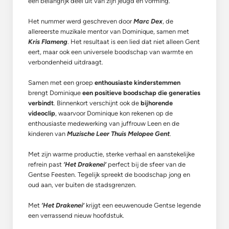
een belangrijk deel uit van zijn jeugd en vorming.
Het nummer werd geschreven door
Marc Dex
, de
allereerste muzikale mentor van Dominique, samen met
Kris Flameng
. Het resultaat is een lied dat niet alleen Gent
eert, maar ook een universele boodschap van warmte en
verbondenheid uitdraagt.
Samen met een groep
enthousiaste kinderstemmen
brengt Dominique
een positieve boodschap die generaties
verbindt
. Binnenkort verschijnt ook de
bijhorende
videoclip
, waarvoor Dominique kon rekenen op de
enthousiaste medewerking van juffrouw Leen en de
kinderen van
Muzische Leer Thuis Melopee Gent
.
Met zijn warme productie, sterke verhaal en aanstekelijke
refrein past
‘Het Drakenei’
perfect bij de sfeer van de
Gentse Feesten. Tegelijk spreekt de boodschap jong en
oud aan, ver buiten de stadsgrenzen.
Met
‘Het Drakenei’
krijgt een eeuwenoude Gentse legende
een verrassend nieuw hoofdstuk.