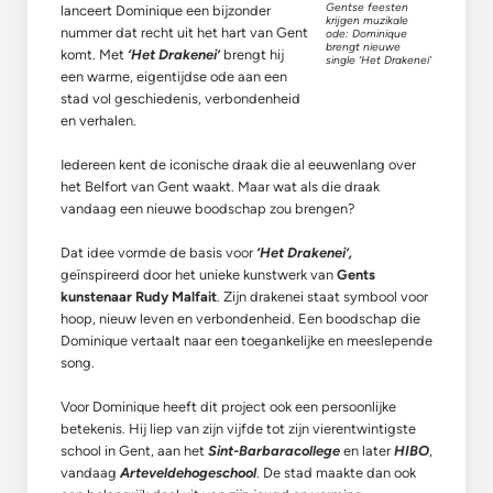
Gentse feesten
lanceert Dominique een bijzonder
krijgen muzikale
nummer dat recht uit het hart van Gent
ode: Dominique
brengt nieuwe
komt. Met
‘Het Drakenei’
brengt hij
single ‘Het Drakenei’
een warme, eigentijdse ode aan een
stad vol geschiedenis, verbondenheid
en verhalen.
Iedereen kent de iconische draak die al eeuwenlang over
het Belfort van Gent waakt. Maar wat als die draak
vandaag een nieuwe boodschap zou brengen?
Dat idee vormde de basis voor
‘Het Drakenei’,
geïnspireerd door het unieke kunstwerk van
Gents
kunstenaar Rudy Malfait
. Zijn drakenei staat symbool voor
hoop, nieuw leven en verbondenheid. Een boodschap die
Dominique vertaalt naar een toegankelijke en meeslepende
song.
Voor Dominique heeft dit project ook een persoonlijke
betekenis. Hij liep van zijn vijfde tot zijn vierentwintigste
school in Gent, aan het
Sint-Barbaracollege
en later
HIBO
,
vandaag
Arteveldehogeschool
. De stad maakte dan ook