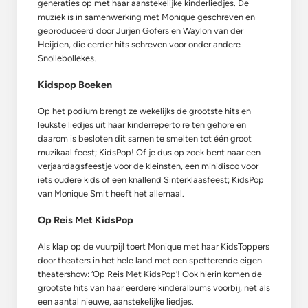
generaties op met haar aanstekelijke kinderliedjes. De
muziek is in samenwerking met Monique geschreven en
geproduceerd door Jurjen Gofers en Waylon van der
Heijden, die eerder hits schreven voor onder andere
Snollebollekes.
Kidspop Boeken
Op het podium brengt ze wekelijks de grootste hits en
leukste liedjes uit haar kinderrepertoire ten gehore en
daarom is besloten dit samen te smelten tot één groot
muzikaal feest; KidsPop! Of je dus op zoek bent naar een
verjaardagsfeestje voor de kleinsten, een minidisco voor
iets oudere kids of een knallend Sinterklaasfeest; KidsPop
van Monique Smit heeft het allemaal.
Op Reis Met KidsPop
Als klap op de vuurpijl toert Monique met haar KidsToppers
door theaters in het hele land met een spetterende eigen
theatershow: ‘Op Reis Met KidsPop’! Ook hierin komen de
grootste hits van haar eerdere kinderalbums voorbij, net als
een aantal nieuwe, aanstekelijke liedjes.