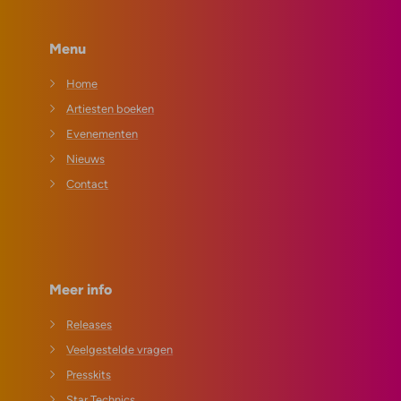
Menu
Home
Artiesten boeken
Evenementen
Nieuws
Contact
Meer info
Releases
Veelgestelde vragen
Presskits
Star Technics