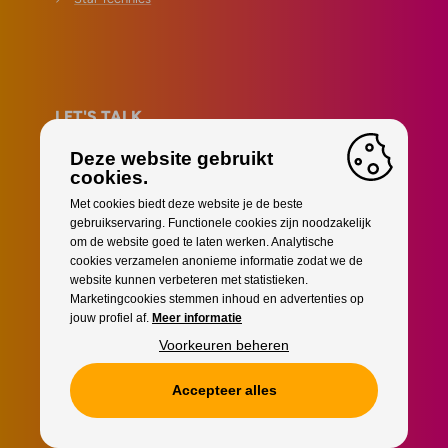
LET'S TALK
info@starentertainment.be
Deze website gebruikt
+32 (0)9 230 38 51
cookies.
Met cookies biedt deze website je de beste
Danny De Bock •
+32 (0)472 982 307
gebruikservaring. Functionele cookies zijn noodzakelijk
Gilles Gobin •
+32 (0)472 302 296
om de website goed te laten werken. Analytische
cookies verzamelen anonieme informatie zodat we de
Tot op de socials!
website kunnen verbeteren met statistieken.
Marketingcookies stemmen inhoud en advertenties op
jouw profiel af.
Meer informatie
Voorkeuren beheren
Accepteer alles