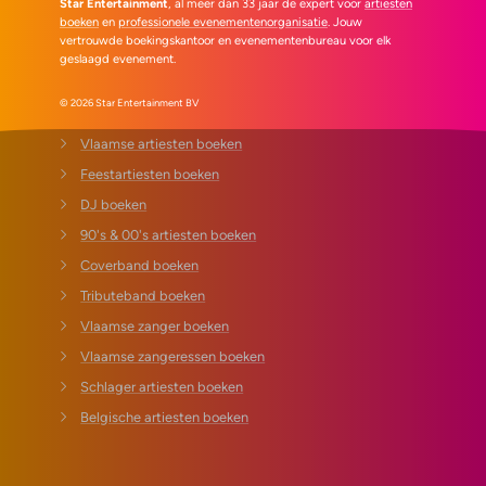
Star Entertainment
, al meer dan 33 jaar de expert voor
artiesten
boeken
en
professionele evenementenorganisatie
. Jouw
vertrouwde boekingskantoor en evenementenbureau voor elk
geslaagd evenement.
© 2026 Star Entertainment BV
Vlaamse artiesten boeken
Feestartiesten boeken
DJ boeken
90's & 00's artiesten boeken
Coverband boeken
Tributeband boeken
Vlaamse zanger boeken
Vlaamse zangeressen boeken
Schlager artiesten boeken
Belgische artiesten boeken