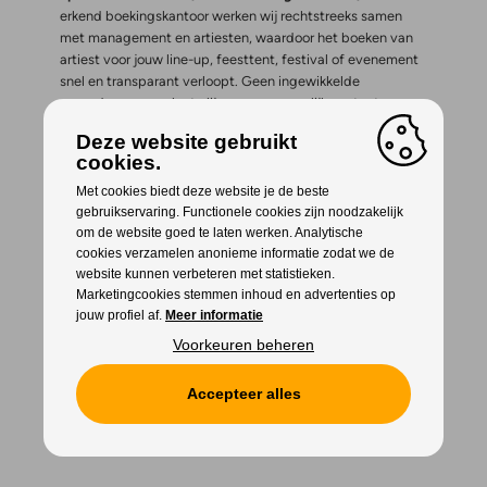
erkend boekingskantoor werken wij rechtstreeks samen
met management en artiesten, waardoor het boeken van
artiest voor jouw line-up, feesttent, festival of evenement
snel en transparant verloopt. Geen ingewikkelde
procedures, maar korte lijnen en persoonlijk contact –
precies zoals het hoort.
Deze website gebruikt
cookies.
Wanneer je F.E.M. (Feminine Energetic Music) via ons
boekt, kun je rekenen op een vlotte communicatie,
Met cookies biedt deze website je de beste
duidelijke afspraken en de juiste prijs.
Wij geloven in
gebruikservaring. Functionele cookies zijn noodzakelijk
maatwerk, dus nemen we altijd de tijd om mee te denken
om de website goed te laten werken. Analytische
cookies verzamelen anonieme informatie zodat we de
over jouw event en de perfecte invulling ervan.
website kunnen verbeteren met statistieken.
Marketingcookies stemmen inhoud en advertenties op
F.E.M. (Feminine Energetic Music) boeken gaat eenvoudig
jouw profiel af.
Meer informatie
en persoonlijk bij Star Entertainment.
Of je nu direct wilt
vastleggen of liever eerst overlegt, wij helpen je graag
Voorkeuren beheren
verder. Neem vandaag nog vrijblijvend contact met ons op
en stuur een e-mail naar
boeking@starentertainment.be
.
Accepteer alles