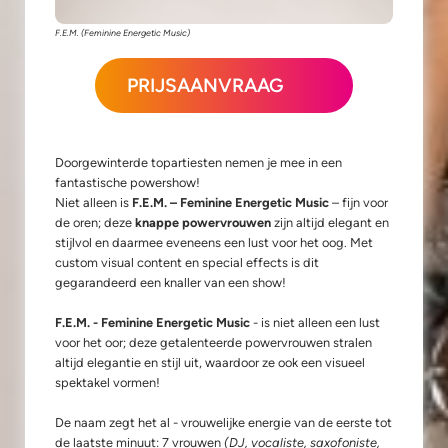
F.E.M. (Feminine Energetic Music)
PRIJSAANVRAAG
Doorgewinterde topartiesten nemen je mee in een
fantastische powershow!
Niet alleen is
F.E.M. – Feminine Energetic Music
– fijn voor
de oren; deze
knappe powervrouwen
zijn altijd elegant en
stijlvol en daarmee eveneens een lust voor het oog. Met
custom visual content en special effects is dit
gegarandeerd een knaller van een show!
F.E.M. - Feminine Energetic Music
- is niet alleen een lust
voor het oor; deze getalenteerde powervrouwen stralen
altijd elegantie en stijl uit, waardoor ze ook een visueel
spektakel vormen!
De naam zegt het al - vrouwelijke energie van de eerste tot
de laatste minuut: 7 vrouwen
(DJ, vocaliste, saxofoniste,