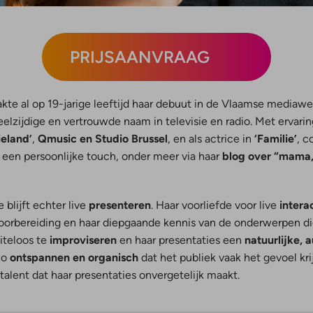
PRIJSAANVRAAG
te al op 19-jarige leeftijd haar debuut in de Vlaamse mediawe
eelzijdige en vertrouwde naam in televisie en radio. Met ervari
eland’
,
Qmusic en Studio Brussel
, en als actrice in
‘Familie’
, c
t een persoonlijke touch, onder meer via haar
blog over “mama,
e blijft echter live
presenteren
. Haar voorliefde voor live
intera
 voorbereiding en haar diepgaande kennis van de onderwerpen di
iteloos te
improviseren
en haar presentaties een
natuurlijke, a
 zo
ontspannen en organisch
dat het publiek vaak het gevoel krij
talent dat haar presentaties onvergetelijk maakt.