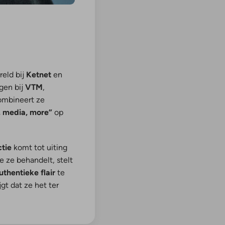
reld bij
Ketnet
en
ngen bij
VTM
,
ombineert ze
 media, more”
op
ctie
komt tot uiting
e ze behandelt, stelt
uthentieke flair
te
gt dat ze het ter