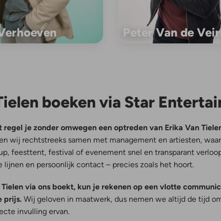
 Verhoeven
Peter Van de Veir
Tielen boeken via Star Enterta
nt regel je zonder omwegen een optreden van Erika Van Tiele
en wij rechtstreeks samen met management en artiesten, waa
-up, feesttent, festival of evenement snel en transparant verlo
 lijnen en persoonlijk contact – precies zoals het hoort.
Tielen via ons boekt, kun je rekenen op een vlotte communica
 prijs.
Wij geloven in maatwerk, dus nemen we altijd de tijd 
cte invulling ervan.