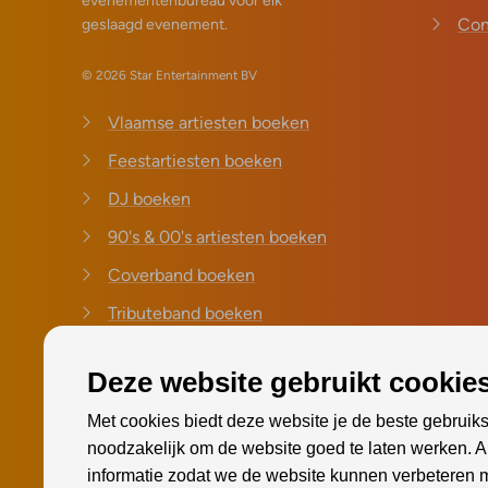
evenementenbureau voor elk
Con
geslaagd evenement.
© 2026 Star Entertainment BV
Vlaamse artiesten boeken
Feestartiesten boeken
DJ boeken
90's & 00's artiesten boeken
Coverband boeken
Tributeband boeken
Vlaamse zanger boeken
Deze website gebruikt cookies
Vlaamse zangeressen
boeken
Met cookies biedt deze website je de beste gebruiks
noodzakelijk om de website goed te laten werken. 
Schlager artiesten boeken
informatie zodat we de website kunnen verbeteren 