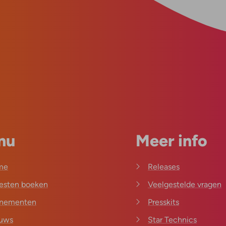
nu
Meer info
me
Releases
iesten boeken
Veelgestelde vragen
nementen
Presskits
uws
Star Technics