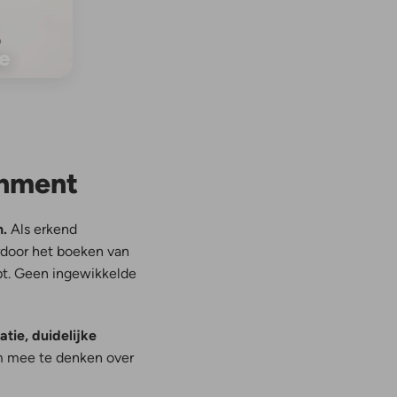
e
inment
n.
Als erkend
rdoor het boeken van
opt. Geen ingewikkelde
tie, duidelijke
om mee te denken over