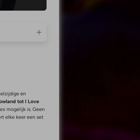
elzijdige en
owland tot I Love
les
mogelijk is. Geen
rt elke keer een set