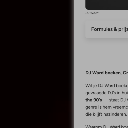
DJ Ward
Formules & pri
DJ Ward boeken, Cro
Wil je DJ Ward boeke
gevraagde DJ’s in hu
the 90’s
— staat DJ W
genre is hem vreemd,
die blijft nazinderen.
Waarom DJ Ward bo