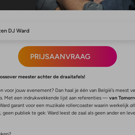
jzen DJ Ward
PRIJSAANVRAAG
ssover meester achter de draaitafels!
n voor jouw evenement? Dan haal je één van België’s meest ve
is. Met een indrukwekkende lijst aan referenties —
van Tomorr
ard garant voor een muzikale rollercoaster waarin werkelijk
al
 geen publiek te gek: Ward leest de zaal als geen ander en leve
eken?