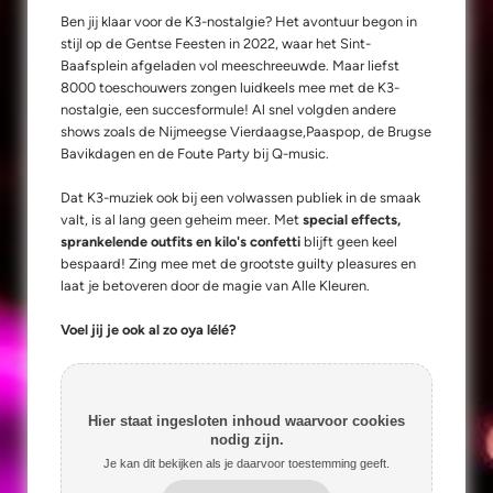
Ben jij klaar voor de K3-nostalgie? Het avontuur begon in
stijl op de Gentse Feesten in 2022, waar het Sint-
Baafsplein afgeladen vol meeschreeuwde. Maar liefst
8000 toeschouwers zongen luidkeels mee met de K3-
nostalgie, een succesformule! Al snel volgden andere
shows zoals de Nijmeegse Vierdaagse,Paaspop, de Brugse
Bavikdagen en de Foute Party bij Q-music.
Dat K3-muziek ook bij een volwassen publiek in de smaak
valt, is al lang geen geheim meer. Met
special effects,
sprankelende outfits en kilo's confetti
blijft geen keel
bespaard! Zing mee met de grootste guilty pleasures en
laat je betoveren door de magie van Alle Kleuren.
Voel jij je ook al zo oya lélé?
Hier staat ingesloten inhoud waarvoor cookies
nodig zijn.
Je kan dit bekijken als je daarvoor toestemming geeft.