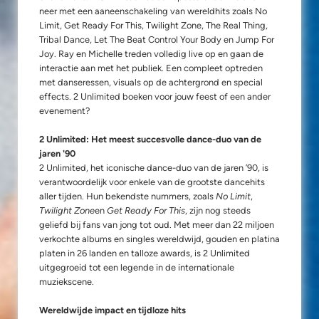
neer met een aaneenschakeling van wereldhits zoals No
Limit, Get Ready For This, Twilight Zone, The Real Thing,
Tribal Dance, Let The Beat Control Your Body en Jump For
Joy. Ray en Michelle treden volledig live op en gaan de
interactie aan met het publiek. Een compleet optreden
met danseressen, visuals op de achtergrond en special
effects. 2 Unlimited boeken voor jouw feest of een ander
evenement?
2 Unlimited: Het meest succesvolle dance-duo van de
jaren '90
2 Unlimited, het iconische dance-duo van de jaren ’90, is
verantwoordelijk voor enkele van de grootste dancehits
aller tijden. Hun bekendste nummers, zoals
No Limit
,
Twilight Zone
en
Get Ready For This
, zijn nog steeds
geliefd bij fans van jong tot oud. Met meer dan 22 miljoen
verkochte albums en singles wereldwijd, gouden en platina
platen in 26 landen en talloze awards, is 2 Unlimited
uitgegroeid tot een legende in de internationale
muziekscene.
Wereldwijde impact en tijdloze hits