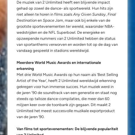
De muziek van 2 Unlimited heeft een blijvende impact
gehad op zowel de dance- als sportwereld. Hun hits zijn
niet alleen te horen in films zoals
Any Given Sunday
,
Final
Destination
en
Space Jam
, maar ook bij enkele van de
grootste sportevenementen ter wereld, waaronder NBA-
wedstrijden en de NFL Superbowl. De energieke en
opzwepende nummers van 2 Unlimited hebben de status
van sportanthems verworven en worden tot op de dag van
vandaag gespeeld in stadions wereldwijd.
Meerdere World Music Awards en internationale
erkenning
Met drie World Music Awards op hun naam als ‘Best Selling
Artist of the Year’, heeft 2 Unlimited wereldwijd erkenning
gekregen voor hun immense succes. Hun muziek werd in
de jaren '90 de soundtrack van een generatie en staat nog
steeds op talloze dance-compilaties, die meer dan 60
miljoen keer over de toonbank zijn gegaan. Dit maakt 2
Unlimited het meest succesvolle muzikale exportproduct
van de jaren ’90.
Van films tot sportevenementen: De blijvende populariteit
van 2 Unlimited