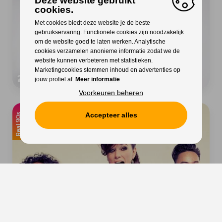
Deze website gebruikt
cookies.
Met cookies biedt deze website je de beste
gebruikservaring. Functionele cookies zijn noodzakelijk
om de website goed te laten werken. Analytische
cookies verzamelen anonieme informatie zodat we de
website kunnen verbeteren met statistieken.
Marketingcookies stemmen inhoud en advertenties op
2 Brothers On The 4th Floor
jouw profiel af.
Meer informatie
Voorkeuren beheren
Accepteer alles
Real 90s