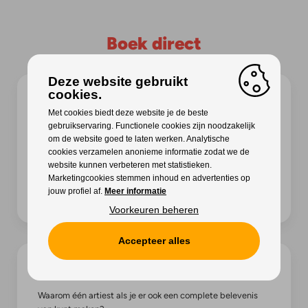
Boek direct
Deze website gebruikt
cookies.
Maak van jouw feest een belevenis
Met cookies biedt deze website je de beste
gebruikservaring. Functionele cookies zijn noodzakelijk
Geef je event een gouden randje met onze toptalenten.
om de website goed te laten werken. Analytische
Van intiem feest tot groots spektakel – onze artiesten
cookies verzamelen anonieme informatie zodat we de
zetten het podium in vuur en vlam.
website kunnen verbeteren met statistieken.
Marketingcookies stemmen inhoud en advertenties op
Vul het formulier bij jouw favoriete artiest in of bel ons
jouw profiel af.
Meer informatie
meteen, en laat de show beginnen!
Voorkeuren beheren
Accepteer alles
Combineer & geniet meer
Waarom één artiest als je er ook een complete belevenis