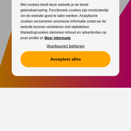
Met cookies biedt deze website je de beste
gebruikservaring. Functionele cookies zijn noodzakelijk
om de website goed te laten werken. Analytische
cookies verzamelen anonieme informatie zodat we de
website kunnen verbeteren met statistieken.
Marketingcookies stemmen inhoud en advertenties op
jouw profiel af.
Meer informatie
Voorkeuren beheren
Accepteer alles
Star Entertainment
, al meer dan 33 jaar de expert voor
artiesten
boeken
en
professionele evenementenorganisatie
. Jouw
vertrouwde boekingskantoor en evenementenbureau voor elk
geslaagd evenement.