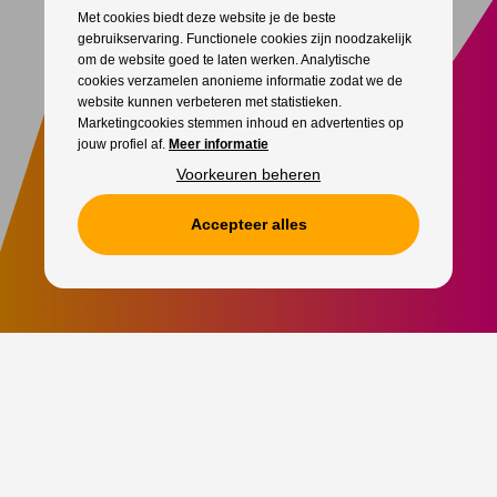
Met cookies biedt deze website je de beste
gebruikservaring. Functionele cookies zijn noodzakelijk
om de website goed te laten werken. Analytische
cookies verzamelen anonieme informatie zodat we de
website kunnen verbeteren met statistieken.
Marketingcookies stemmen inhoud en advertenties op
jouw profiel af.
Meer informatie
Voorkeuren beheren
Accepteer alles
Star Entertainment
, al meer dan 33 jaar de expert voor
artiesten
boeken
en
professionele evenementenorganisatie
. Jouw
vertrouwde boekingskantoor en evenementenbureau voor elk
geslaagd evenement.