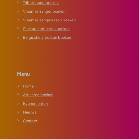
Tributeband boeken
Vlaamse zanger boeken
Vlaamse zangeressen boeken
Schlager artiesten boeken
Belgische artiesten boeken
Menu
Home
Artiesten boeken
Evenementen
Nieuws
Contact