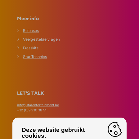
Meer info
Releases
Veelgestelde vragen
Presskits
Star Technics
LET'S TALK
info@starentertainment.be
+32 (0)9 230 38 51
Danny De Bock •
+32 (0)472 982 307
Gilles Gobin •
+32 (0)472 302 296
Deze website gebruikt
cookies.
Tot op de socials!