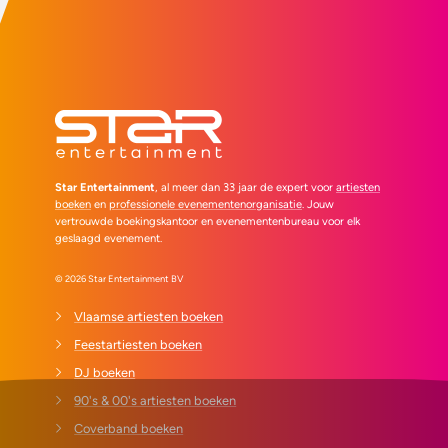
Star Entertainment
, al meer dan 33 jaar de expert voor
artiesten
boeken
en
professionele evenementenorganisatie
. Jouw
vertrouwde boekingskantoor en evenementenbureau voor elk
geslaagd evenement.
© 2026 Star Entertainment BV
Vlaamse artiesten boeken
Feestartiesten boeken
DJ boeken
90's & 00's artiesten boeken
Coverband boeken