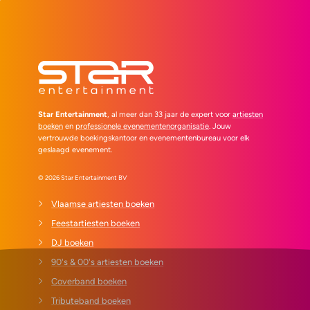
Star Entertainment
, al meer dan 33 jaar de expert voor
artiesten
boeken
en
professionele evenementenorganisatie
. Jouw
vertrouwde boekingskantoor en evenementenbureau voor elk
geslaagd evenement.
© 2026 Star Entertainment BV
Vlaamse artiesten boeken
Feestartiesten boeken
DJ boeken
90's & 00's artiesten boeken
Coverband boeken
Tributeband boeken