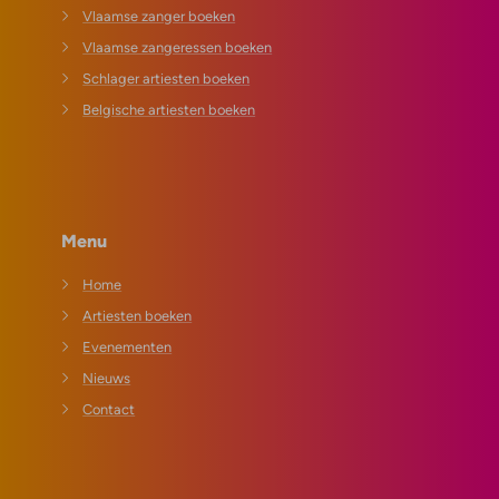
Vlaamse zanger boeken
Vlaamse zangeressen boeken
Schlager artiesten boeken
Belgische artiesten boeken
Menu
Home
Artiesten boeken
Evenementen
Nieuws
Contact