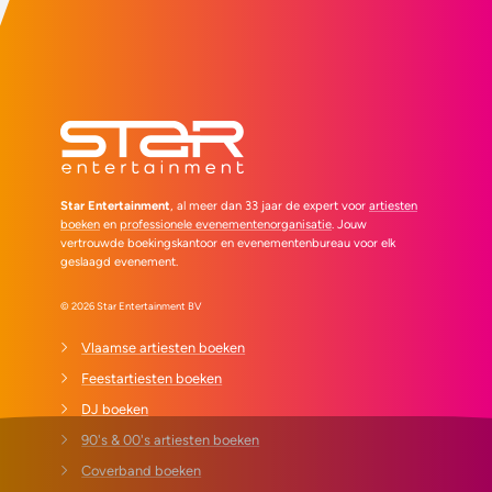
Star Entertainment
, al meer dan 33 jaar de expert voor
artiesten
boeken
en
professionele evenementenorganisatie
. Jouw
vertrouwde boekingskantoor en evenementenbureau voor elk
geslaagd evenement.
© 2026 Star Entertainment BV
Vlaamse artiesten boeken
Feestartiesten boeken
DJ boeken
90's & 00's artiesten boeken
Coverband boeken