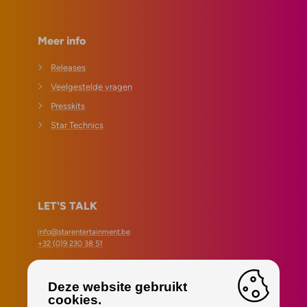
Meer info
Releases
Veelgestelde vragen
Presskits
Star Technics
LET'S TALK
info@starentertainment.be
+32 (0)9 230 38 51
Danny De Bock •
+32 (0)472 982 307
Gilles Gobin •
+32 (0)472 302 296
Deze website gebruikt
cookies.
Tot op de socials!