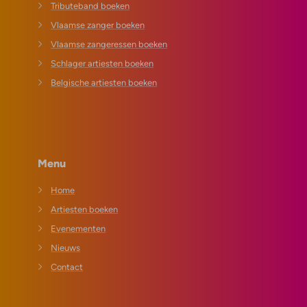
Tributeband boeken
Vlaamse zanger boeken
Vlaamse zangeressen boeken
Schlager artiesten boeken
Belgische artiesten boeken
Menu
Home
Artiesten boeken
Evenementen
Nieuws
Contact